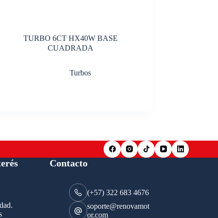
TURBO 6CT HX40W BASE
CUADRADA
Turbos
terés
Contacto
(+57) 322 683 4676
idad.
soporte@renovamot
s
or.com