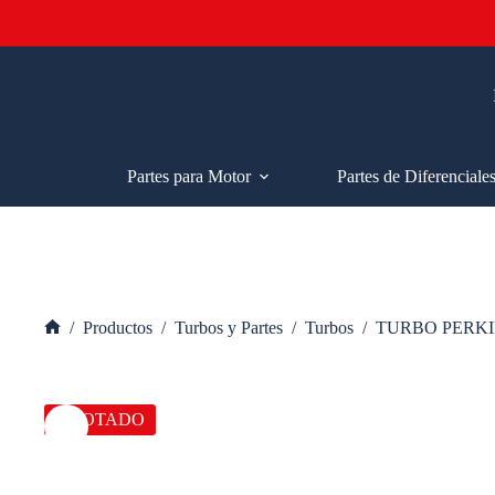
Saltar
al
contenido
Partes para Motor
Partes de Diferenciale
/
Productos
/
Turbos y Partes
/
Turbos
/
TURBO PERKI
Inicio
AGOTADO