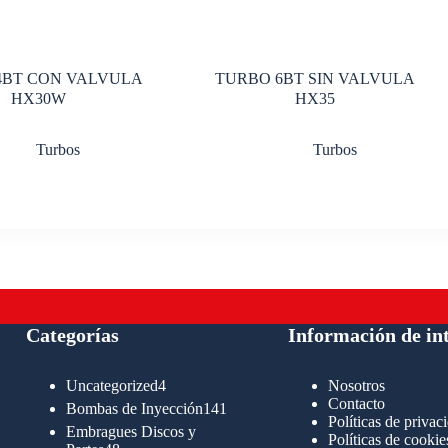
4BT CON VALVULA
TURBO 6BT SIN VALVULA
HX30W
HX35
Turbos
Turbos
Categorías
Información de in
4
Uncategorized
4
Nosotros
productos
Contacto
141
Bombas de Inyección
141
Políticas de privac
productos
Embragues Discos y
Políticas de cookie