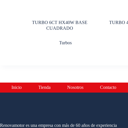
TURBO 6CT HX40W BASE
TURBO 
CUADRADO
Turbos
Inicio
Tienda
Nosotros
Contacto
Renovamotor es una empresa con más de 60 años de experiencia