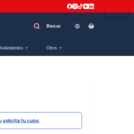
Carro
de
compra
Rodamientos
Otros
y
solicita tu cupo.