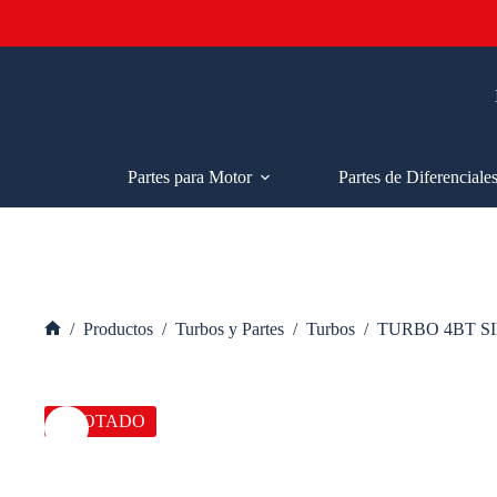
Saltar
al
contenido
Partes para Motor
Partes de Diferenciale
/
Productos
/
Turbos y Partes
/
Turbos
/
TURBO 4BT S
Inicio
AGOTADO