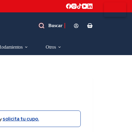
Carro
de
compra
Rodamientos
Otros
y
solicita tu cupo.