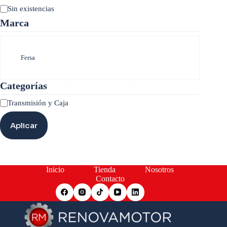
Estado
Sin existencias
Marca
Marca
Fersa
Categorías
Categoría
Transmisión y Caja
Aplicar
Inicio
Tienda
Nosotros
Contacto