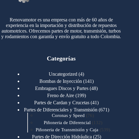
Renovamotor es una empresa con más de 60 años de
experiencia en la importación y distribución de repuestos
automotrices. Ofrecemos partes de motor, transmisión, turbos
y rodamientos con garantía y envío gratuito a todo Colombia.
Categorías
4
Uncategorized
4
productos
141
Bombas de Inyección
141
productos
48
Embragues Discos y Partes
48
productos
199
Freno de Aire
199
productos
41
Partes de Cardan y Crucetas
41
productos
671
Partes de Diferenciales y Transmisión
671
76
productos
Coronas y Speed
76
productos
132
Piñoneria de Diferencial
132
productos
539
Piñoneria de Transmisión y Caja
539
productos
25
Partes de Dirección Hidráulica
25