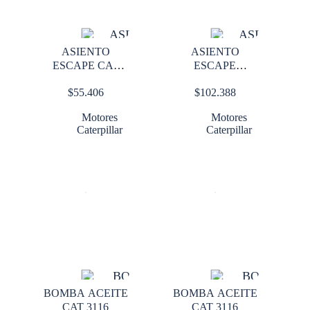
ASIENTO
ASIENTO
ESCAPE CAT
ESCAPE
3208
CATERPILLAR
$
55.406
$
102.388
3126
Motores
Motores
Caterpillar
Caterpillar
BOMBA ACEITE
BOMBA ACEITE
CAT 3116
CAT 3116