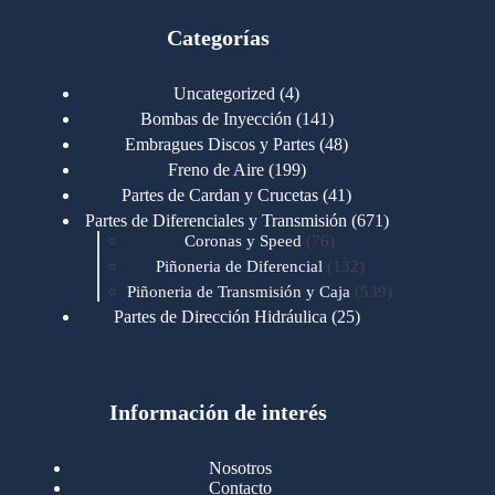
Categorías
4
Uncategorized
4
productos
141
Bombas de Inyección
141
productos
48
Embragues Discos y Partes
48
productos
199
Freno de Aire
199
productos
41
Partes de Cardan y Crucetas
41
productos
671
Partes de Diferenciales y Transmisión
671
76
productos
Coronas y Speed
76
productos
132
Piñoneria de Diferencial
132
productos
539
Piñoneria de Transmisión y Caja
539
productos
25
Partes de Dirección Hidráulica
25
productos
1
Partes de Transmisión y Caja
1
producto
1346
Partes para Motor
1346
productos
123
Motores Caterpillar
123
productos
Información de interés
723
Motores Cummins
723
productos
145
Cummins 4BT 6BT
145
productos
77
Cummins 6CT
77
Nosotros
productos
148
Cummins B/C 855
148
Contacto
productos