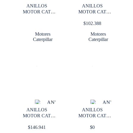
ANILLOS
ANILLOS
MOTOR CAT
MOTOR CAT
3116 STD
3116 STD
$
102.388
Motores
Motores
Caterpillar
Caterpillar
ANILLOS
ANILLOS
MOTOR CAT
MOTOR CAT
3116 X
3126
$
146.941
$
0
CILINDRO
INTERMEDIO