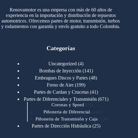
Renovamotor es una empresa con más de 60 años de
experiencia en la importación y distribución de repuestos
automotrices. Ofrecemos partes de motor, transmisión, turbos
y rodamientos con garantía y envío gratuito a todo Colombia.
Categorías
4
Uncategorized
4
productos
141
Bombas de Inyección
141
productos
48
Embragues Discos y Partes
48
productos
199
Freno de Aire
199
productos
41
Partes de Cardan y Crucetas
41
productos
671
Partes de Diferenciales y Transmisión
671
76
productos
Coronas y Speed
76
productos
132
Piñoneria de Diferencial
132
productos
539
Piñoneria de Transmisión y Caja
539
productos
25
Partes de Dirección Hidráulica
25
productos
1
Partes de Transmisión y Caja
1