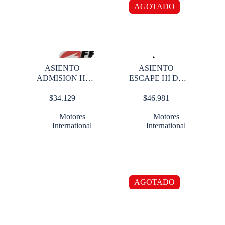
AGOTADO
ASIENTO
ASIENTO
ADMISION HI
ESCAPE HI DT
DT 466 015 OS
466 002 O S
$
34.129
$
46.981
Motores
Motores
International
International
AGOTADO