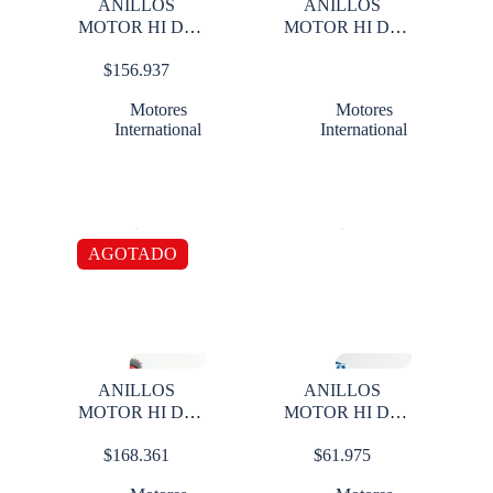
ANILLOS
ANILLOS
MOTOR HI DT
MOTOR HI DT
360
360 STD X
$
156.937
CILINDRO
Motores
Motores
International
International
AGOTADO
ANILLOS
ANILLOS
MOTOR HI DT
MOTOR HI DT
408 X CILINDRO
444 0.20 X 1 CIL
$
168.361
$
61.975