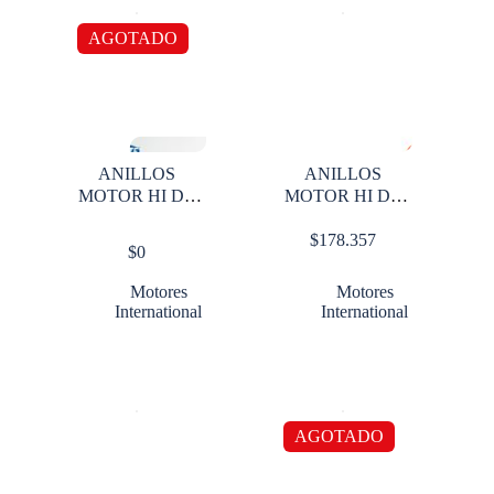
AGOTADO
ANILLOS
ANILLOS
MOTOR HI DT
MOTOR HI DT
466 STD
466 STD X 1
$
178.357
RANURA
CILINDRO
$
0
GRUESA
Motores
Motores
International
International
AGOTADO