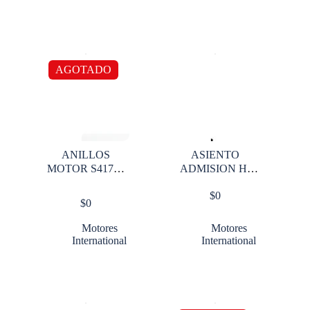
AGOTADO
ANILLOS
ASIENTO
MOTOR S41781
ADMISION HI
MB
DT 466 002 O S
$
0
$
0
Motores
Motores
International
International