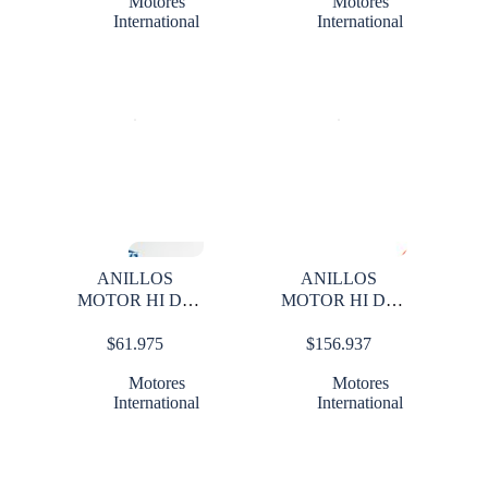
Motores
Motores
International
International
ANILLOS
ANILLOS
MOTOR HI DT
MOTOR HI DT
444 0.30 X 1 CIL
466 STD X 1
$
61.975
$
156.937
CILINDRO
RANURA D
Motores
Motores
International
International