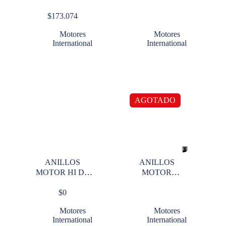
466E/530
466GND
$
173.074
ENTERIZO
Motores
Motores
International
International
AGOTADO
ANILLOS
ANILLOS
MOTOR HI DT
MOTOR
530
INTERNATIONAL
$
0
DT530E
Motores
Motores
International
International