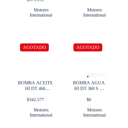
Motores
Motores
International
International
AGOTADO
AGOTADO
BOMBA ACEITE
BOMBA AGUA
HI DT 466
HI DT 360 S M
BAJITA
108649
$
342.577
$
0
Motores
Motores
International
International