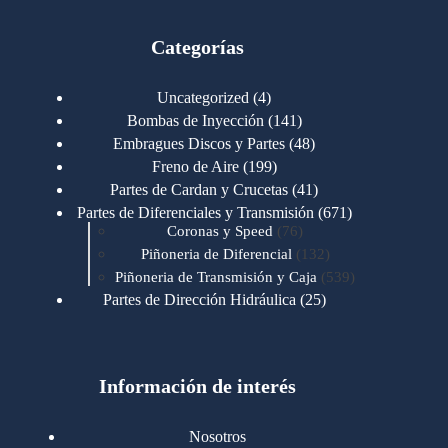
Categorías
4
Uncategorized
4
productos
141
Bombas de Inyección
141
productos
48
Embragues Discos y Partes
48
productos
199
Freno de Aire
199
productos
41
Partes de Cardan y Crucetas
41
productos
671
Partes de Diferenciales y Transmisión
671
76
productos
Coronas y Speed
76
productos
132
Piñoneria de Diferencial
132
productos
539
Piñoneria de Transmisión y Caja
539
productos
25
Partes de Dirección Hidráulica
25
productos
1
Partes de Transmisión y Caja
1
producto
1346
Partes para Motor
1346
productos
123
Motores Caterpillar
123
productos
Información de interés
723
Motores Cummins
723
productos
145
Cummins 4BT 6BT
145
productos
77
Cummins 6CT
77
Nosotros
productos
148
Cummins B/C 855
148