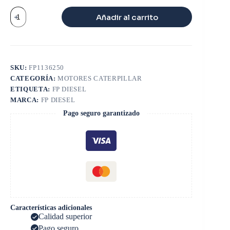
EMPAQUE
Añadir al carrito
MULTIPLE
ADMISION
CAT
3116
cantidad
SKU:
FP1136250
CATEGORÍA:
MOTORES CATERPILLAR
ETIQUETA:
FP DIESEL
MARCA:
FP DIESEL
Pago seguro garantizado
Características adicionales
Calidad superior
Pago seguro