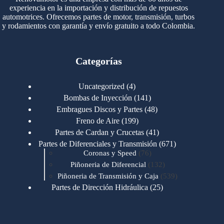
experiencia en la importación y distribución de repuestos
automotrices. Ofrecemos partes de motor, transmisión, turbos
y rodamientos con garantía y envío gratuito a todo Colombia.
Categorías
4
Uncategorized
4
productos
141
Bombas de Inyección
141
productos
48
Embragues Discos y Partes
48
productos
199
Freno de Aire
199
productos
41
Partes de Cardan y Crucetas
41
productos
671
Partes de Diferenciales y Transmisión
671
76
productos
Coronas y Speed
76
productos
132
Piñoneria de Diferencial
132
productos
539
Piñoneria de Transmisión y Caja
539
productos
25
Partes de Dirección Hidráulica
25
productos
1
Partes de Transmisión y Caja
1
producto
1346
Partes para Motor
1346
productos
123
Motores Caterpillar
123