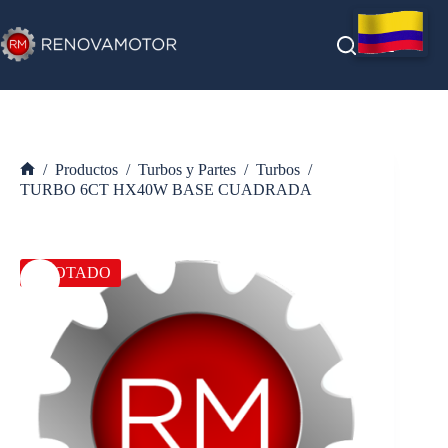
Saltar
al
contenido
/
Productos
/
Turbos y Partes
/
Turbos
/
Inicio
TURBO 6CT HX40W BASE CUADRADA
AGOTADO