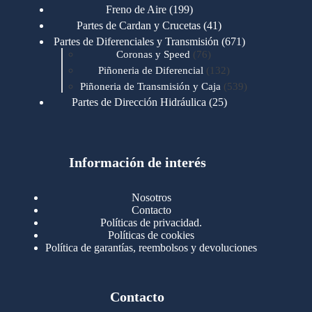
productos
199
Freno de Aire
199
productos
41
Partes de Cardan y Crucetas
41
productos
671
Partes de Diferenciales y Transmisión
671
76
productos
Coronas y Speed
76
productos
132
Piñoneria de Diferencial
132
productos
539
Piñoneria de Transmisión y Caja
539
productos
25
Partes de Dirección Hidráulica
25
productos
1
Partes de Transmisión y Caja
1
producto
1346
Partes para Motor
1346
productos
123
Motores Caterpillar
123
productos
Información de interés
723
Motores Cummins
723
productos
145
Cummins 4BT 6BT
145
productos
77
Cummins 6CT
77
Nosotros
productos
148
Cummins B/C 855
148
Contacto
productos
14
Cummins ISF
14
Políticas de privacidad.
productos
35
Cummins ISM
35
Políticas de cookies
productos
Política de garantías, reembolsos y devoluciones
100
Cummins ISX
100
productos
76
Motores Detroit
76
productos
170
Motores International
170
productos
29
Contacto
Motores Mack
29
productos
96
Motores Mercedez
96