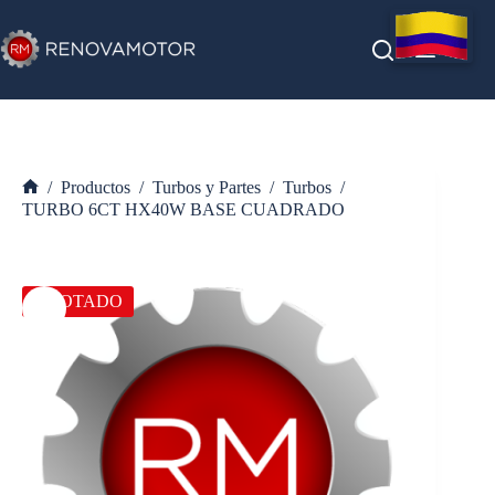
Saltar
al
contenido
/
Productos
/
Turbos y Partes
/
Turbos
/
Inicio
TURBO 6CT HX40W BASE CUADRADO
AGOTADO