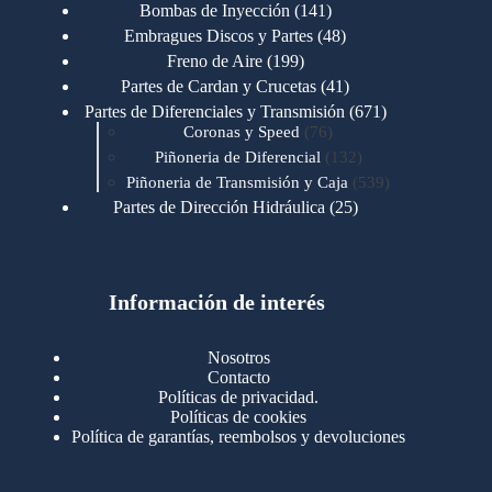
productos
141
Bombas de Inyección
141
productos
48
Embragues Discos y Partes
48
productos
199
Freno de Aire
199
productos
41
Partes de Cardan y Crucetas
41
productos
671
Partes de Diferenciales y Transmisión
671
76
productos
Coronas y Speed
76
productos
132
Piñoneria de Diferencial
132
productos
539
Piñoneria de Transmisión y Caja
539
productos
25
Partes de Dirección Hidráulica
25
productos
1
Partes de Transmisión y Caja
1
producto
1346
Partes para Motor
1346
productos
123
Motores Caterpillar
123
productos
Información de interés
723
Motores Cummins
723
productos
145
Cummins 4BT 6BT
145
productos
77
Cummins 6CT
77
Nosotros
productos
148
Cummins B/C 855
148
Contacto
productos
14
Cummins ISF
14
Políticas de privacidad.
productos
35
Cummins ISM
35
Políticas de cookies
productos
Política de garantías, reembolsos y devoluciones
100
Cummins ISX
100
productos
76
Motores Detroit
76
productos
170
Motores International
170