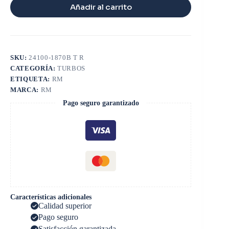
Añadir al carrito
SKU:
24100-1870B T R
CATEGORÍA:
TURBOS
ETIQUETA:
RM
MARCA:
RM
Pago seguro garantizado
Características adicionales
Calidad superior
Pago seguro
Satisfacción garantizada