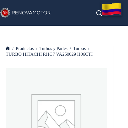
Saltar
al
contenido
/
Productos
/
Turbos y Partes
/
Turbos
/
Inicio
TURBO HITACHI RHC7 VA250029 H06CTI