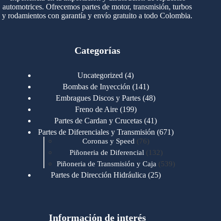
automotrices. Ofrecemos partes de motor, transmisión, turbos
y rodamientos con garantía y envío gratuito a todo Colombia.
Categorías
4
Uncategorized
4
productos
141
Bombas de Inyección
141
productos
48
Embragues Discos y Partes
48
productos
199
Freno de Aire
199
productos
41
Partes de Cardan y Crucetas
41
productos
671
Partes de Diferenciales y Transmisión
671
76
productos
Coronas y Speed
76
productos
132
Piñoneria de Diferencial
132
productos
539
Piñoneria de Transmisión y Caja
539
productos
25
Partes de Dirección Hidráulica
25
productos
1
Partes de Transmisión y Caja
1
producto
1346
Partes para Motor
1346
productos
123
Motores Caterpillar
123
productos
Información de interés
723
Motores Cummins
723