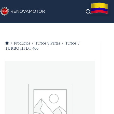
Saltar
al
contenido
/
Productos
/
Turbos y Partes
/
Turbos
/
Inicio
TURBO HI DT 466