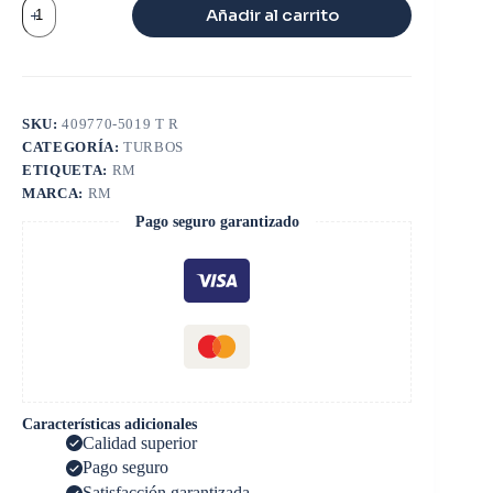
TURBO
Añadir al carrito
HI
DT
466
cantidad
SKU:
409770-5019 T R
CATEGORÍA:
TURBOS
ETIQUETA:
RM
MARCA:
RM
Pago seguro garantizado
Características adicionales
Calidad superior
Pago seguro
Satisfacción garantizada