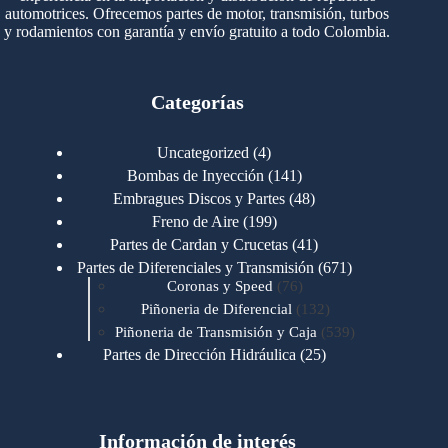
automotrices. Ofrecemos partes de motor, transmisión, turbos
y rodamientos con garantía y envío gratuito a todo Colombia.
Categorías
4
Uncategorized
4
productos
141
Bombas de Inyección
141
productos
48
Embragues Discos y Partes
48
productos
199
Freno de Aire
199
productos
41
Partes de Cardan y Crucetas
41
productos
671
Partes de Diferenciales y Transmisión
671
76
productos
Coronas y Speed
76
productos
132
Piñoneria de Diferencial
132
productos
539
Piñoneria de Transmisión y Caja
539
productos
25
Partes de Dirección Hidráulica
25
productos
1
Partes de Transmisión y Caja
1
producto
1346
Partes para Motor
1346
productos
123
Motores Caterpillar
123
productos
Información de interés
723
Motores Cummins
723