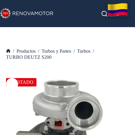
Saltar
al
contenido
/
Productos
/
Turbos y Partes
/
Turbos
/
Inicio
TURBO DEUTZ S200
AGOTADO