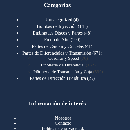
Categorías
4
Uncategorized
4
productos
141
Bombas de Inyección
141
productos
48
Embragues Discos y Partes
48
productos
199
Freno de Aire
199
productos
41
Partes de Cardan y Crucetas
41
productos
671
Partes de Diferenciales y Transmisión
671
76
productos
Coronas y Speed
76
productos
132
Piñoneria de Diferencial
132
productos
539
Piñoneria de Transmisión y Caja
539
productos
25
Partes de Dirección Hidráulica
25
productos
1
Partes de Transmisión y Caja
1
producto
1346
Partes para Motor
1346
productos
123
Motores Caterpillar
123
productos
Información de interés
723
Motores Cummins
723
productos
145
Cummins 4BT 6BT
145
productos
77
Cummins 6CT
77
Nosotros
productos
148
Cummins B/C 855
148
Contacto
productos
14
Cummins ISF
14
Políticas de privacidad.