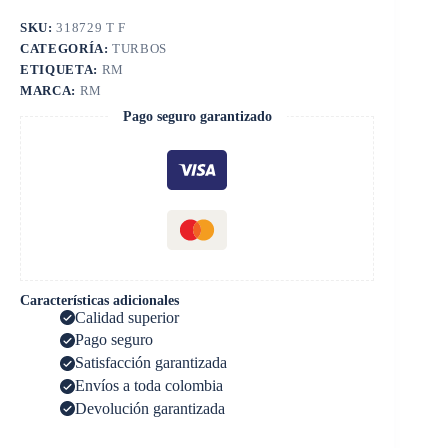
SKU:
318729 T F
CATEGORÍA:
TURBOS
ETIQUETA:
RM
MARCA:
RM
Pago seguro garantizado
Características adicionales
Calidad superior
Pago seguro
Satisfacción garantizada
Envíos a toda colombia
Devolución garantizada