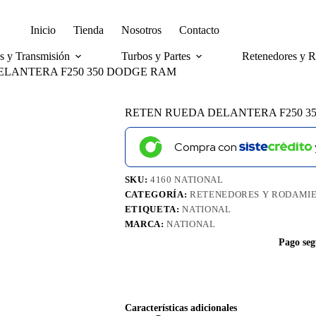
Envíos a nivel nacional GRATIS
Inicio
Tienda
Nosotros
Contacto
es y Transmisión
Turbos y Partes
Retenedores y 
ELANTERA F250 350 DODGE RAM
RETEN RUEDA DELANTERA F250 3
Compra con
SKU:
4160 NATIONAL
CATEGORÍA:
RETENEDORES Y RODAMI
ETIQUETA:
NATIONAL
MARCA:
NATIONAL
Pago seg
Características adicionales