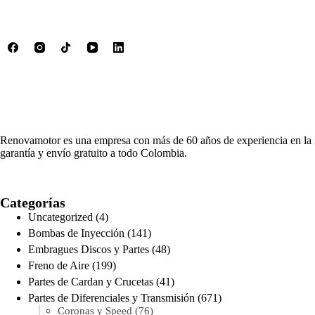
Renovamotor es una empresa con más de 60 años de experiencia en la i
garantía y envío gratuito a todo Colombia.
Categorías
4
Uncategorized
4
productos
141
Bombas de Inyección
141
productos
48
Embragues Discos y Partes
48
productos
199
Freno de Aire
199
productos
41
Partes de Cardan y Crucetas
41
productos
671
Partes de Diferenciales y Transmisión
671
76
productos
Coronas y Speed
76