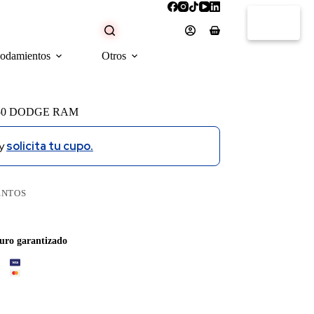
Carro
de
Rodamientos
Otros
compra
50 DODGE RAM
y
solicita tu cupo.
ENTOS
uro garantizado