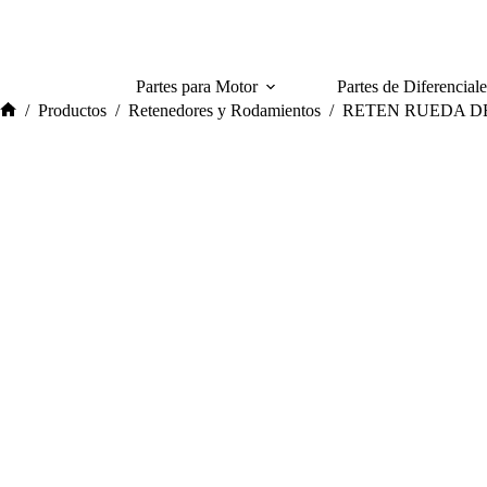
Saltar
al
contenido
Partes para Motor
Partes de Diferencial
/
Productos
/
Retenedores y Rodamientos
/
RETEN RUEDA D
Inicio
AGOTADO