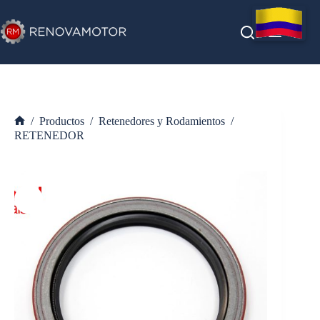
Saltar
al
contenido
/
Productos
/
Retenedores y Rodamientos
/
Inicio
RETENEDOR