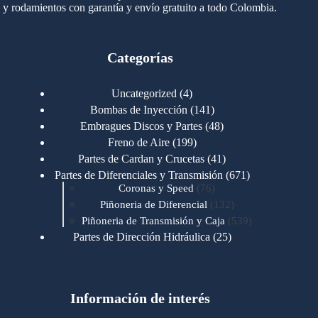
y rodamientos con garantía y envío gratuito a todo Colombia.
Categorías
4
Uncategorized
4
productos
141
Bombas de Inyección
141
productos
48
Embragues Discos y Partes
48
productos
199
Freno de Aire
199
productos
41
Partes de Cardan y Crucetas
41
productos
671
Partes de Diferenciales y Transmisión
671
76
productos
Coronas y Speed
76
productos
132
Piñoneria de Diferencial
132
productos
539
Piñoneria de Transmisión y Caja
539
productos
25
Partes de Dirección Hidráulica
25
productos
1
Partes de Transmisión y Caja
1
producto
1346
Partes para Motor
1346
productos
123
Motores Caterpillar
123
productos
Información de interés
723
Motores Cummins
723
productos
145
Cummins 4BT 6BT
145