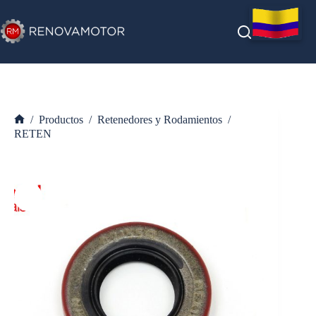
Saltar
al
contenido
/
Productos
/
Retenedores y Rodamientos
/
Inicio
RETEN