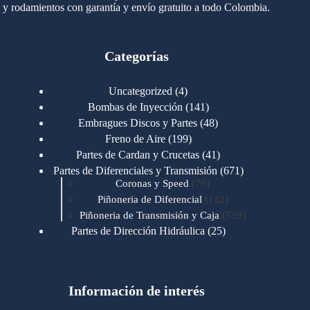
y rodamientos con garantía y envío gratuito a todo Colombia.
Categorías
4
Uncategorized
4
productos
141
Bombas de Inyección
141
productos
48
Embragues Discos y Partes
48
productos
199
Freno de Aire
199
productos
41
Partes de Cardan y Crucetas
41
productos
671
Partes de Diferenciales y Transmisión
671
76
productos
Coronas y Speed
76
productos
132
Piñoneria de Diferencial
132
productos
539
Piñoneria de Transmisión y Caja
539
productos
25
Partes de Dirección Hidráulica
25
productos
1
Partes de Transmisión y Caja
1
producto
1346
Partes para Motor
1346
productos
123
Motores Caterpillar
123
productos
Información de interés
723
Motores Cummins
723
productos
145
Cummins 4BT 6BT
145