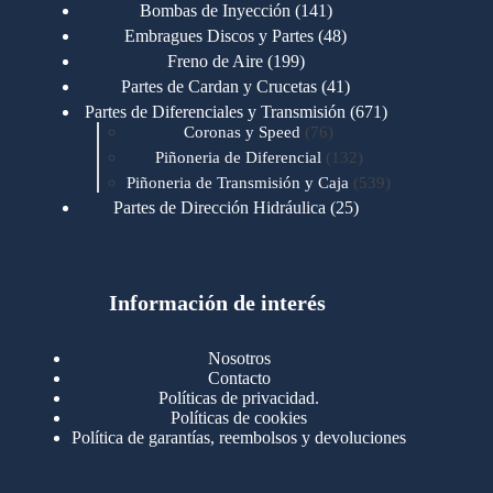
productos
141
Bombas de Inyección
141
productos
48
Embragues Discos y Partes
48
productos
199
Freno de Aire
199
productos
41
Partes de Cardan y Crucetas
41
productos
671
Partes de Diferenciales y Transmisión
671
76
productos
Coronas y Speed
76
productos
132
Piñoneria de Diferencial
132
productos
539
Piñoneria de Transmisión y Caja
539
productos
25
Partes de Dirección Hidráulica
25
productos
1
Partes de Transmisión y Caja
1
producto
1346
Partes para Motor
1346
productos
123
Motores Caterpillar
123
productos
Información de interés
723
Motores Cummins
723
productos
145
Cummins 4BT 6BT
145
productos
77
Cummins 6CT
77
Nosotros
productos
148
Cummins B/C 855
148
Contacto
productos
14
Cummins ISF
14
Políticas de privacidad.
productos
35
Cummins ISM
35
Políticas de cookies
productos
Política de garantías, reembolsos y devoluciones
100
Cummins ISX
100
productos
76
Motores Detroit
76
productos
170
Motores International
170