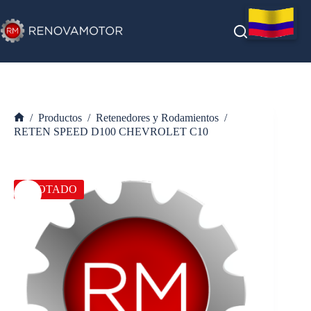
Saltar
al
contenido
/
Productos
/
Retenedores y Rodamientos
/
Inicio
RETEN SPEED D100 CHEVROLET C10
AGOTADO