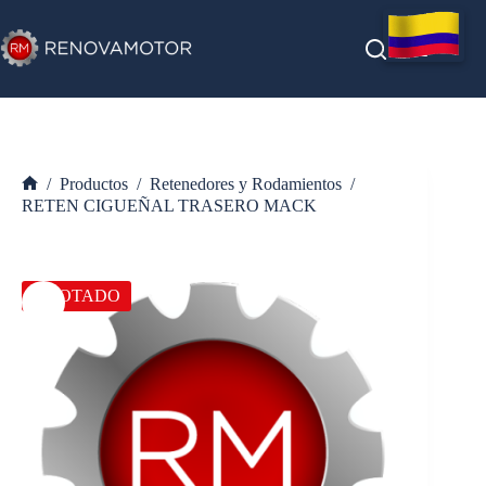
Saltar
al
contenido
/
Productos
/
Retenedores y Rodamientos
/
Inicio
RETEN CIGUEÑAL TRASERO MACK
AGOTADO