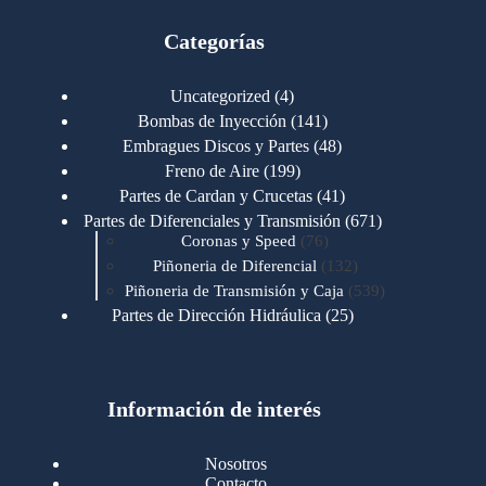
Categorías
4
Uncategorized
4
productos
141
Bombas de Inyección
141
productos
48
Embragues Discos y Partes
48
productos
199
Freno de Aire
199
productos
41
Partes de Cardan y Crucetas
41
productos
671
Partes de Diferenciales y Transmisión
671
76
productos
Coronas y Speed
76
productos
132
Piñoneria de Diferencial
132
productos
539
Piñoneria de Transmisión y Caja
539
productos
25
Partes de Dirección Hidráulica
25
productos
1
Partes de Transmisión y Caja
1
producto
1346
Partes para Motor
1346
productos
123
Motores Caterpillar
123
productos
Información de interés
723
Motores Cummins
723
productos
145
Cummins 4BT 6BT
145
productos
77
Cummins 6CT
77
Nosotros
productos
148
Cummins B/C 855
148
Contacto