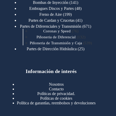
productos
141
Bombas de Inyección
141
productos
48
Embragues Discos y Partes
48
productos
199
Freno de Aire
199
productos
41
Partes de Cardan y Crucetas
41
productos
671
Partes de Diferenciales y Transmisión
671
76
productos
Coronas y Speed
76
productos
132
Piñoneria de Diferencial
132
productos
539
Piñoneria de Transmisión y Caja
539
productos
25
Partes de Dirección Hidráulica
25
productos
1
Partes de Transmisión y Caja
1
producto
1346
Partes para Motor
1346
productos
123
Motores Caterpillar
123
productos
Información de interés
723
Motores Cummins
723
productos
145
Cummins 4BT 6BT
145
productos
77
Cummins 6CT
77
Nosotros
productos
148
Cummins B/C 855
148
Contacto
productos
14
Cummins ISF
14
Políticas de privacidad.
productos
35
Cummins ISM
35
Políticas de cookies
productos
Política de garantías, reembolsos y devoluciones
100
Cummins ISX
100
productos
76
Motores Detroit
76
productos
170
Motores International
170