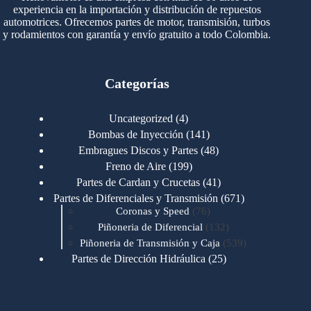
experiencia en la importación y distribución de repuestos
automotrices. Ofrecemos partes de motor, transmisión, turbos
y rodamientos con garantía y envío gratuito a todo Colombia.
Categorías
4
Uncategorized
4
productos
141
Bombas de Inyección
141
productos
48
Embragues Discos y Partes
48
productos
199
Freno de Aire
199
productos
41
Partes de Cardan y Crucetas
41
productos
671
Partes de Diferenciales y Transmisión
671
76
productos
Coronas y Speed
76
productos
132
Piñoneria de Diferencial
132
productos
539
Piñoneria de Transmisión y Caja
539
productos
25
Partes de Dirección Hidráulica
25
productos
1
Partes de Transmisión y Caja
1
producto
1346
Partes para Motor
1346
productos
123
Motores Caterpillar
123