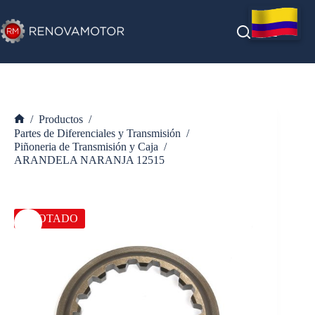
Saltar
al
contenido
/
Productos
/
Inicio
Partes de Diferenciales y Transmisión
/
Piñoneria de Transmisión y Caja
/
ARANDELA NARANJA 12515
AGOTADO