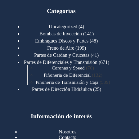
Categorías
4
Uncategorized
4
productos
141
Bombas de Inyección
141
productos
48
Embragues Discos y Partes
48
productos
199
Freno de Aire
199
productos
41
Partes de Cardan y Crucetas
41
productos
671
Partes de Diferenciales y Transmisión
671
76
productos
Coronas y Speed
76
productos
132
Piñoneria de Diferencial
132
productos
539
Piñoneria de Transmisión y Caja
539
productos
25
Partes de Dirección Hidráulica
25
productos
1
Partes de Transmisión y Caja
1
producto
1346
Partes para Motor
1346
productos
123
Motores Caterpillar
123
productos
Información de interés
723
Motores Cummins
723
productos
145
Cummins 4BT 6BT
145
productos
77
Cummins 6CT
77
Nosotros
productos
148
Cummins B/C 855
148
Contacto