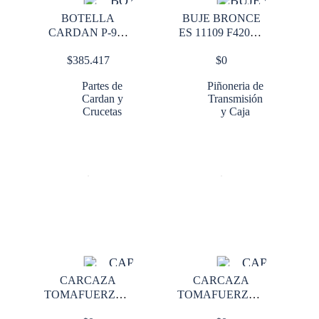
BOTELLA
BUJE BRONCE
CARDAN P-900
ES 11109 F4205A
5-279X
FS5205A
$
385.417
$
0
FS5306A
Partes de
Piñoneria de
Cardan y
Transmisión
Crucetas
y Caja
CARCAZA
CARCAZA
TOMAFUERZA 6
TOMAFUERZA 8
HOYOS STD
HOYOS STD