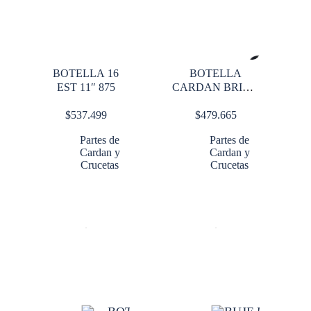
BOTELLA 16
BOTELLA
EST 11″ 875
CARDAN BRIGA
5-280 LARGO16E
$
537.499
$
479.665
2″ 1/2
Partes de
Partes de
Cardan y
Cardan y
Crucetas
Crucetas