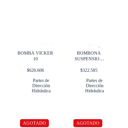
BOMBA VICKER
BOMBONA
10
SUSPENSION
1T15LA KW CON
$
626.606
$
322.585
PLATINA LADO
HEMB
Partes de
Partes de
Dirección
Dirección
Hidráulica
Hidráulica
AGOTADO
AGOTADO