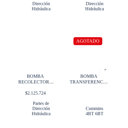
Dirección
Dirección
Hidráulica
Hidráulica
AGOTADO
BOMBA
BOMBA
RECOLECTORA
TRANSFERENCIA
COMPACTADORA
4BT
$
2.125.724
DE BASURA
Partes de
Dirección
Cummins
Hidráulica
4BT 6BT