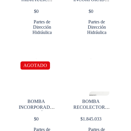
LUK 11T
GRANDE CON
$
0
$
0
ALUMINIO
CILINDRO AIRE
Partes de
Partes de
Dirección
Dirección
Hidráulica
Hidráulica
AGOTADO
BOMBA
BOMBA
INCORPORADA
RECOLECTORA
PEQUEÑA
COMPACTADORA
$
0
$
1.845.033
WA102G
DE BASURA
P30/50
Partes de
Partes de