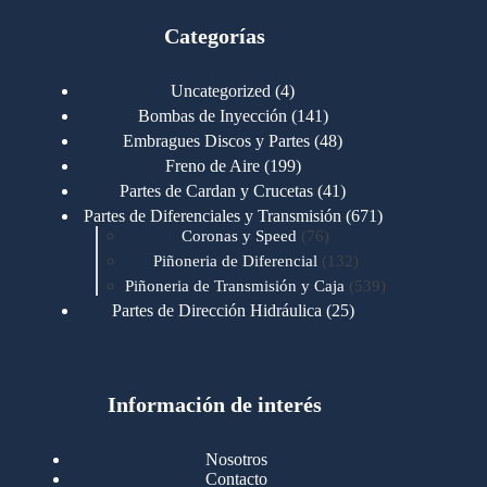
Categorías
4
Uncategorized
4
productos
141
Bombas de Inyección
141
productos
48
Embragues Discos y Partes
48
productos
199
Freno de Aire
199
productos
41
Partes de Cardan y Crucetas
41
productos
671
Partes de Diferenciales y Transmisión
671
76
productos
Coronas y Speed
76
productos
132
Piñoneria de Diferencial
132
productos
539
Piñoneria de Transmisión y Caja
539
productos
25
Partes de Dirección Hidráulica
25
productos
1
Partes de Transmisión y Caja
1
producto
1346
Partes para Motor
1346
productos
123
Motores Caterpillar
123
productos
Información de interés
723
Motores Cummins
723
productos
145
Cummins 4BT 6BT
145
productos
77
Cummins 6CT
77
Nosotros
productos
148
Cummins B/C 855
148
Contacto
productos