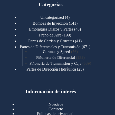
Categorías
4
Uncategorized
4
productos
141
Bombas de Inyección
141
productos
48
Embragues Discos y Partes
48
productos
199
Freno de Aire
199
productos
41
Partes de Cardan y Crucetas
41
productos
671
Partes de Diferenciales y Transmisión
671
76
productos
Coronas y Speed
76
productos
132
Piñoneria de Diferencial
132
productos
539
Piñoneria de Transmisión y Caja
539
productos
25
Partes de Dirección Hidráulica
25
productos
1
Partes de Transmisión y Caja
1
producto
1346
Partes para Motor
1346
productos
123
Motores Caterpillar
123
productos
Información de interés
723
Motores Cummins
723
productos
145
Cummins 4BT 6BT
145
productos
77
Cummins 6CT
77
Nosotros
productos
148
Cummins B/C 855
148
Contacto
productos
14
Cummins ISF
14
Políticas de privacidad.