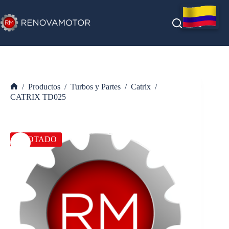
Saltar
al
contenido
/
Productos
/
Turbos y Partes
/
Catrix
/
Inicio
CATRIX TD025
AGOTADO