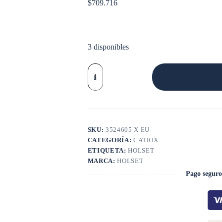
$
709.716
3 disponibles
CATRIX
HOLSET
H1E
cantidad
SKU:
3524605 X EU
CATEGORÍA:
CATRIX
ETIQUETA:
HOLSET
MARCA:
HOLSET
Pago seguro