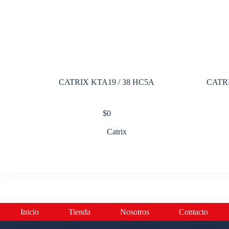
CATRIX KTA19 / 38 HC5A
CATRI
$
0
Catrix
Inicio
Tienda
Nosotros
Contacto