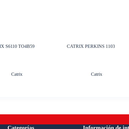
X S6110 TO4B59
CATRIX PERKINS 1103
Catrix
Catrix
Categorías
Información de in