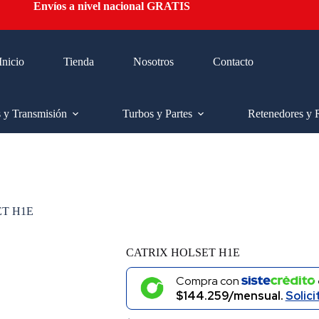
Envíos a nivel nacional GRATIS
Inicio
Tienda
Nosotros
Contacto
s y Transmisión
Turbos y Partes
Retenedores y 
T H1E
CATRIX HOLSET H1E
Compra con
$144.259/mensual.
Solici