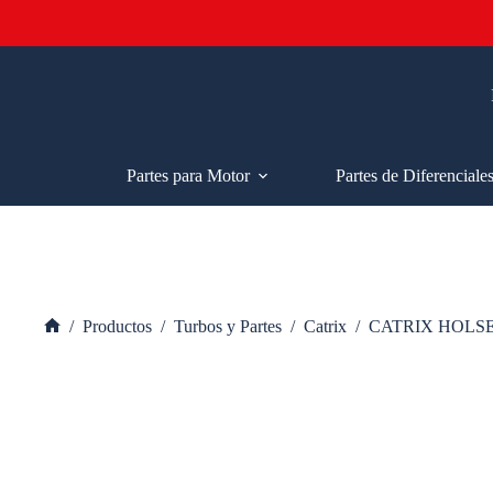
Saltar
al
contenido
Partes para Motor
Partes de Diferenciale
/
Productos
/
Turbos y Partes
/
Catrix
/
CATRIX HOLSE
Inicio