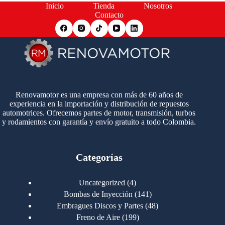
Inicio
Tienda
Nosotros
Contacto
Renovamotor es una empresa con más de 60 años de
experiencia en la importación y distribución de repuestos
automotrices. Ofrecemos partes de motor, transmisión, turbos
y rodamientos con garantía y envío gratuito a todo Colombia.
Categorías
4
Uncategorized
4
productos
141
Bombas de Inyección
141
productos
48
Embragues Discos y Partes
48
productos
199
Freno de Aire
199