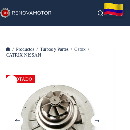
Saltar
al
contenido
/
Productos
/
Turbos y Partes
/
Catrix
/
Inicio
CATRIX NISSAN
AGOTADO