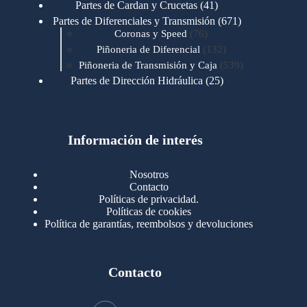
productos
41
Partes de Cardan y Crucetas
41
productos
671
Partes de Diferenciales y Transmisión
671
76
productos
Coronas y Speed
76
productos
132
Piñoneria de Diferencial
132
productos
539
Piñoneria de Transmisión y Caja
539
productos
25
Partes de Dirección Hidráulica
25
productos
1
Partes de Transmisión y Caja
1
producto
1346
Partes para Motor
1346
productos
123
Motores Caterpillar
123
productos
Información de interés
723
Motores Cummins
723
productos
145
Cummins 4BT 6BT
145
productos
77
Cummins 6CT
77
Nosotros
productos
148
Cummins B/C 855
148
Contacto
productos
14
Cummins ISF
14
Políticas de privacidad.
productos
35
Cummins ISM
35
Políticas de cookies
productos
Política de garantías, reembolsos y devoluciones
100
Cummins ISX
100
productos
76
Motores Detroit
76
productos
170
Motores International
170
productos
29
Contacto
Motores Mack
29
productos
96
Motores Mercedez
96
productos
47
Válvulas Admisión y Escape
47