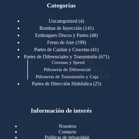
Categorías
4
Uncategorized
4
productos
141
Bombas de Inyección
141
productos
48
Embragues Discos y Partes
48
productos
199
Freno de Aire
199
productos
41
Partes de Cardan y Crucetas
41
productos
671
Partes de Diferenciales y Transmisión
671
76
productos
Coronas y Speed
76
productos
132
Piñoneria de Diferencial
132
productos
539
Piñoneria de Transmisión y Caja
539
productos
25
Partes de Dirección Hidráulica
25
productos
1
Partes de Transmisión y Caja
1
producto
1346
Partes para Motor
1346
productos
123
Motores Caterpillar
123
productos
Información de interés
723
Motores Cummins
723
productos
145
Cummins 4BT 6BT
145
productos
77
Cummins 6CT
77
Nosotros
productos
148
Cummins B/C 855
148
Contacto
productos
14
Cummins ISF
14
Políticas de privacidad.