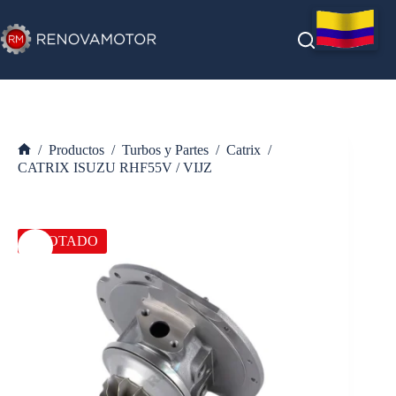
Saltar
al
contenido
/
Productos
/
Turbos y Partes
/
Catrix
/
Inicio
CATRIX ISUZU RHF55V / VIJZ
AGOTADO