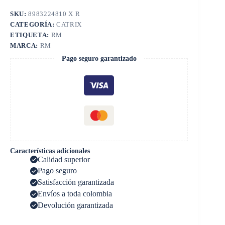
SKU:
8983224810 X R
CATEGORÍA:
CATRIX
ETIQUETA:
RM
MARCA:
RM
Pago seguro garantizado
Características adicionales
Calidad superior
Pago seguro
Satisfacción garantizada
Envíos a toda colombia
Devolución garantizada