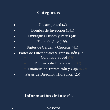
Categorías
4
Uncategorized
4
productos
141
Bombas de Inyección
141
productos
48
Embragues Discos y Partes
48
productos
199
Freno de Aire
199
productos
41
Partes de Cardan y Crucetas
41
productos
671
Partes de Diferenciales y Transmisión
671
76
productos
Coronas y Speed
76
productos
132
Piñoneria de Diferencial
132
productos
539
Piñoneria de Transmisión y Caja
539
productos
25
Partes de Dirección Hidráulica
25
productos
1
Partes de Transmisión y Caja
1
producto
1346
Partes para Motor
1346
productos
123
Motores Caterpillar
123
productos
Información de interés
723
Motores Cummins
723
productos
145
Cummins 4BT 6BT
145
productos
77
Cummins 6CT
77
Nosotros
productos
148