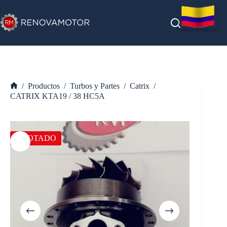
Saltar
al
contenido
/
Productos
/
Turbos y Partes
/
Catrix
/
Inicio
CATRIX KTA19 / 38 HC5A
AGOTADO