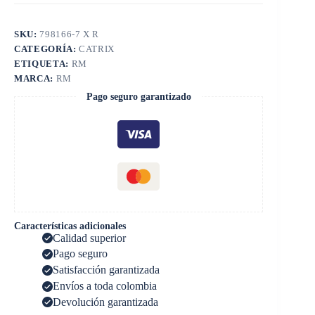
SKU:
798166-7 X R
CATEGORÍA:
CATRIX
ETIQUETA:
RM
MARCA:
RM
Pago seguro garantizado
Características adicionales
Calidad superior
Pago seguro
Satisfacción garantizada
Envíos a toda colombia
Devolución garantizada