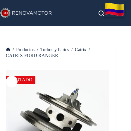
Saltar
al
contenido
/
Productos
/
Turbos y Partes
/
Catrix
/
Inicio
CATRIX FORD RANGER
AGOTADO