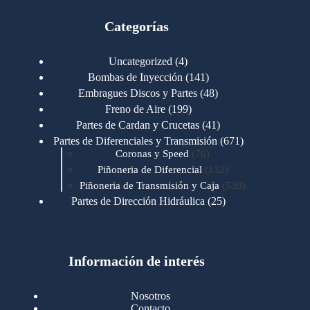
Categorías
4
Uncategorized
4
productos
141
Bombas de Inyección
141
productos
48
Embragues Discos y Partes
48
productos
199
Freno de Aire
199
productos
41
Partes de Cardan y Crucetas
41
productos
671
Partes de Diferenciales y Transmisión
671
76
productos
Coronas y Speed
76
productos
132
Piñoneria de Diferencial
132
productos
539
Piñoneria de Transmisión y Caja
539
productos
25
Partes de Dirección Hidráulica
25
productos
1
Partes de Transmisión y Caja
1
producto
1346
Partes para Motor
1346
productos
123
Motores Caterpillar
123
productos
Información de interés
723
Motores Cummins
723
productos
145
Cummins 4BT 6BT
145
productos
77
Cummins 6CT
77
Nosotros
productos
148
Cummins B/C 855
148
Contacto