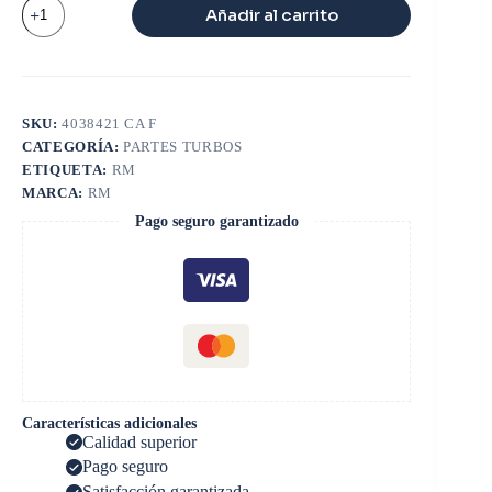
CARACOL
Añadir al carrito
ADMISION
HX40W
cantidad
SKU:
4038421 CA F
CATEGORÍA:
PARTES TURBOS
ETIQUETA:
RM
MARCA:
RM
Pago seguro garantizado
Características adicionales
Calidad superior
Pago seguro
Satisfacción garantizada