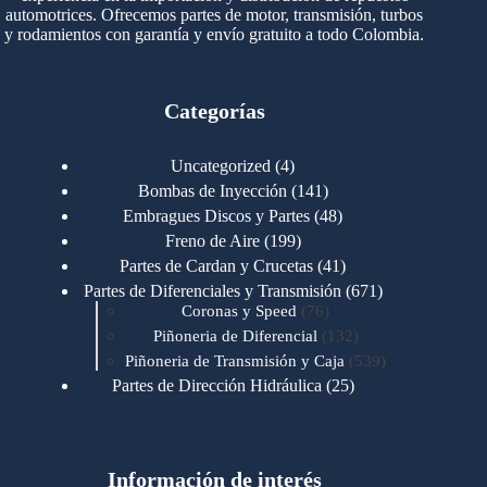
automotrices. Ofrecemos partes de motor, transmisión, turbos
y rodamientos con garantía y envío gratuito a todo Colombia.
Categorías
4
Uncategorized
4
productos
141
Bombas de Inyección
141
productos
48
Embragues Discos y Partes
48
productos
199
Freno de Aire
199
productos
41
Partes de Cardan y Crucetas
41
productos
671
Partes de Diferenciales y Transmisión
671
76
productos
Coronas y Speed
76
productos
132
Piñoneria de Diferencial
132
productos
539
Piñoneria de Transmisión y Caja
539
productos
25
Partes de Dirección Hidráulica
25
productos
1
Partes de Transmisión y Caja
1
producto
1346
Partes para Motor
1346
productos
123
Motores Caterpillar
123
productos
Información de interés
723
Motores Cummins
723