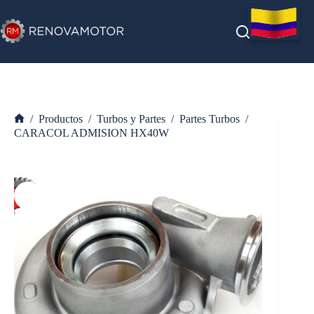
Saltar
al
contenido
/
Productos
/
Turbos y Partes
/
Partes Turbos
/
Inicio
CARACOL ADMISION HX40W