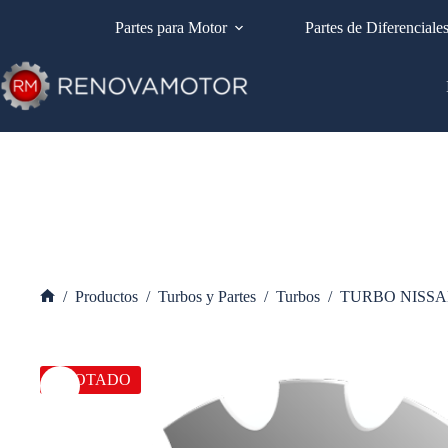
Saltar
al
Partes para Motor
Partes de Diferenciale
contenido
/
Productos
/
Turbos y Partes
/
Turbos
/
TURBO NISSA
Inicio
AGOTADO