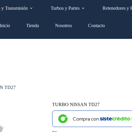
Envíos a nivel nacional GRATIS
s y Transmisión
Turbos y Partes
Retenedores y 
Inicio
Tienda
Nosotros
Contacto
N TD27
TURBO NISSAN TD27
Compra con