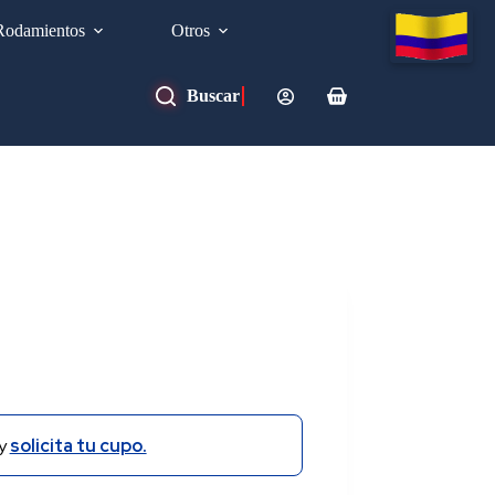
Rodamientos
Otros
Carro
de
compra
y
solicita tu cupo.