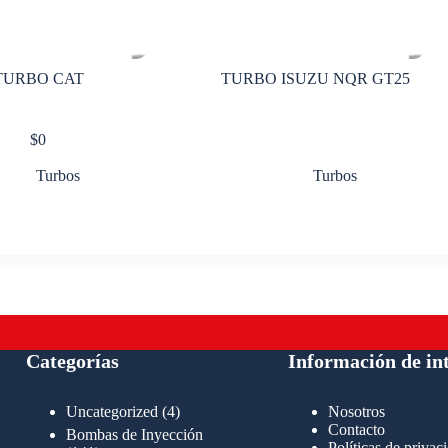
TURBO CAT
TURBO ISUZU NQR GT25
$
0
Turbos
Turbos
Categorías
Información de in
4
Uncategorized
4
Nosotros
productos
Contacto
Bombas de Inyección
Políticas de privac