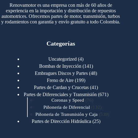
Renovamotor es una empresa con más de 60 años de
experiencia en la importación y distribución de repuestos
automotrices. Ofrecemos partes de motor, transmisión, turbos
y rodamientos con garantía y envío gratuito a todo Colombia.
Categorías
4
Uncategorized
4
productos
141
Bombas de Inyección
141
productos
48
Embragues Discos y Partes
48
productos
199
Freno de Aire
199
productos
41
Partes de Cardan y Crucetas
41
productos
671
Partes de Diferenciales y Transmisión
671
76
productos
Coronas y Speed
76
productos
132
Piñoneria de Diferencial
132
productos
539
Piñoneria de Transmisión y Caja
539
productos
25
Partes de Dirección Hidráulica
25
productos
1
Partes de Transmisión y Caja
1
producto
1346
Partes para Motor
1346