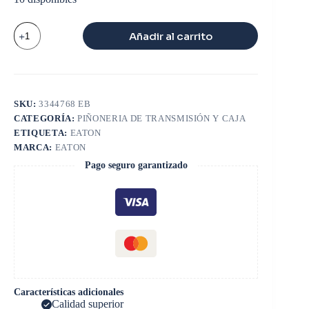
ANILLO
Añadir al carrito
SINCRONIZADOR
4a-
5a
fs4405
cantidad
SKU:
3344768 EB
CATEGORÍA:
PIÑONERIA DE TRANSMISIÓN Y CAJA
ETIQUETA:
EATON
MARCA:
EATON
Pago seguro garantizado
Características adicionales
Calidad superior