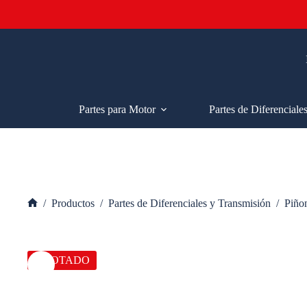
Saltar
al
contenido
Partes para Motor
Partes de Diferenciale
/
Productos
/
Partes de Diferenciales y Transmisión
/
Piño
Inicio
AGOTADO