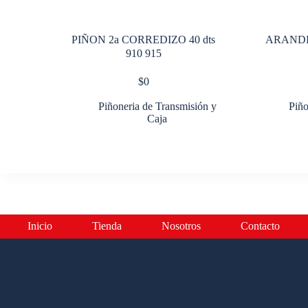
PIÑON 2a CORREDIZO 40 dts
ARANDE
910 915
$
0
Piñoneria de Transmisión y
Piño
Caja
Inicio
Tienda
Nosotros
Contacto