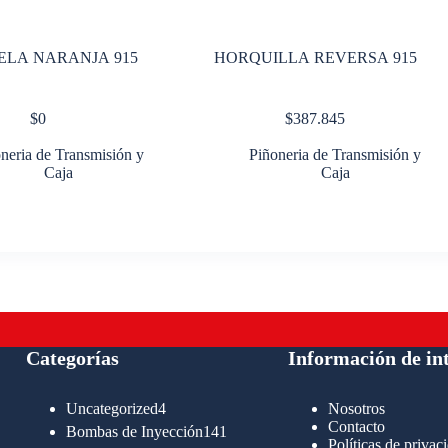
LA NARANJA 915
HORQUILLA REVERSA 915
$
0
$
387.845
neria de Transmisión y
Piñoneria de Transmisión y
Caja
Caja
Categorías
Información de in
4
Uncategorized
4
Nosotros
productos
Contacto
141
Bombas de Inyección
141
Políticas de privac