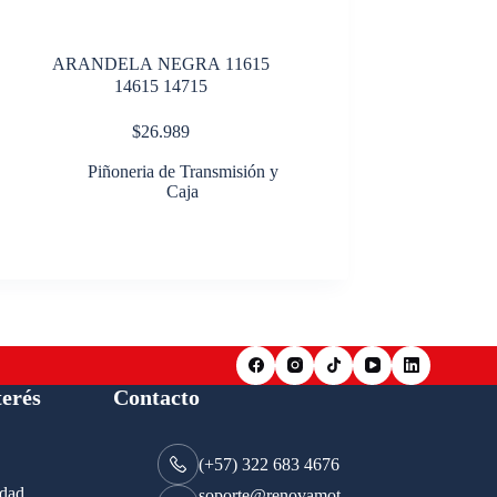
ARANDELA NEGRA 11615
14615 14715
$
26.989
Piñoneria de Transmisión y
Caja
terés
Contacto
(+57) 322 683 4676
idad.
soporte@renovamot