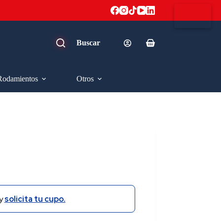
Carro
de
compra
Rodamientos
Otros
y
solicita tu cupo.