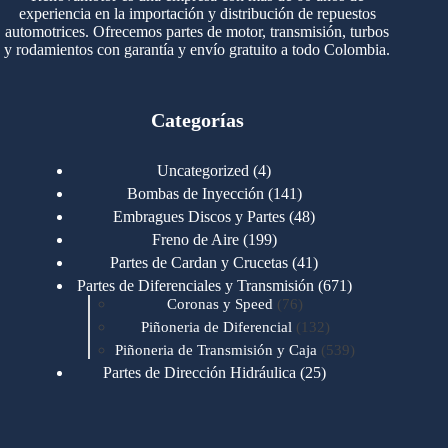
experiencia en la importación y distribución de repuestos
automotrices. Ofrecemos partes de motor, transmisión, turbos
y rodamientos con garantía y envío gratuito a todo Colombia.
Categorías
4
Uncategorized
4
productos
141
Bombas de Inyección
141
productos
48
Embragues Discos y Partes
48
productos
199
Freno de Aire
199
productos
41
Partes de Cardan y Crucetas
41
productos
671
Partes de Diferenciales y Transmisión
671
76
productos
Coronas y Speed
76
productos
132
Piñoneria de Diferencial
132
productos
539
Piñoneria de Transmisión y Caja
539
productos
25
Partes de Dirección Hidráulica
25
productos
1
Partes de Transmisión y Caja
1
producto
1346
Partes para Motor
1346
productos
123
Motores Caterpillar
123