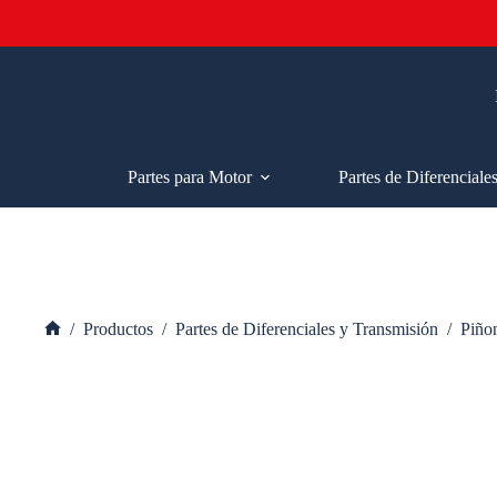
Saltar
al
contenido
Partes para Motor
Partes de Diferenciale
/
Productos
/
Partes de Diferenciales y Transmisión
/
Piño
Inicio