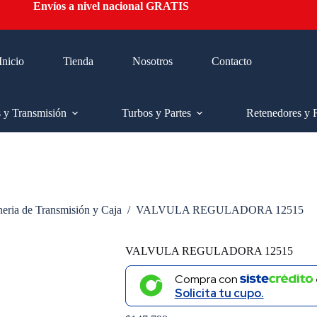
Envíos a nivel nacional GRATIS
Inicio
Tienda
Nosotros
Contacto
s y Transmisión
Turbos y Partes
Retenedores y 
neria de Transmisión y Caja
/
VALVULA REGULADORA 12515
VALVULA REGULADORA 12515
Compra con
Solicita tu cupo.