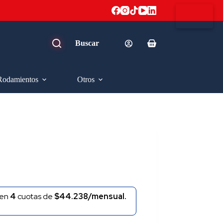
Carro
de
compra
Rodamientos
Otros
en
4
cuotas de
$44.238/mensual.