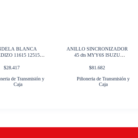
NDELA BLANCA
ANILLO SINCRONIZADOR
IZO 11615 12515
45 dts MYY6S ISUZU
14615
REWARD E
$
28.417
$
81.682
neria de Transmisión y
Piñoneria de Transmisión y
Caja
Caja