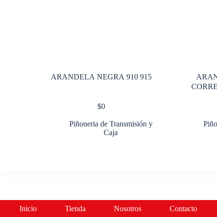
ARANDELA NEGRA 910 915
ARA
CORRED
$
0
Piñoneria de Transmisión y
Piño
Caja
Inicio
Tienda
Nosotros
Contacto