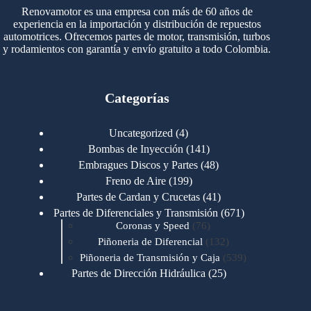
Renovamotor es una empresa con más de 60 años de
experiencia en la importación y distribución de repuestos
automotrices. Ofrecemos partes de motor, transmisión, turbos
y rodamientos con garantía y envío gratuito a todo Colombia.
Categorías
4
Uncategorized
4
productos
141
Bombas de Inyección
141
productos
48
Embragues Discos y Partes
48
productos
199
Freno de Aire
199
productos
41
Partes de Cardan y Crucetas
41
productos
671
Partes de Diferenciales y Transmisión
671
76
productos
Coronas y Speed
76
productos
132
Piñoneria de Diferencial
132
productos
539
Piñoneria de Transmisión y Caja
539
productos
25
Partes de Dirección Hidráulica
25
productos
1
Partes de Transmisión y Caja
1
producto
1346
Partes para Motor
1346