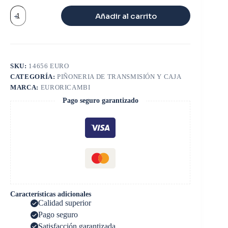
PIÑON
Añadir al carrito
2a
CORREDIZO
40
dts
910
915
SKU:
14656 EURO
cantidad
CATEGORÍA:
PIÑONERIA DE TRANSMISIÓN Y CAJA
MARCA:
EURORICAMBI
Pago seguro garantizado
Características adicionales
Calidad superior
Pago seguro
Satisfacción garantizada