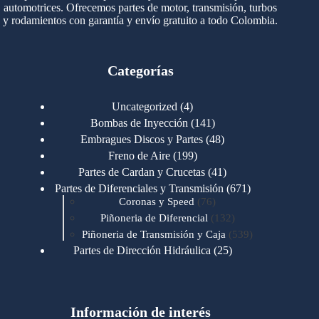
automotrices. Ofrecemos partes de motor, transmisión, turbos
y rodamientos con garantía y envío gratuito a todo Colombia.
Categorías
4
Uncategorized
4
productos
141
Bombas de Inyección
141
productos
48
Embragues Discos y Partes
48
productos
199
Freno de Aire
199
productos
41
Partes de Cardan y Crucetas
41
productos
671
Partes de Diferenciales y Transmisión
671
76
productos
Coronas y Speed
76
productos
132
Piñoneria de Diferencial
132
productos
539
Piñoneria de Transmisión y Caja
539
productos
25
Partes de Dirección Hidráulica
25
productos
1
Partes de Transmisión y Caja
1
producto
1346
Partes para Motor
1346
productos
123
Motores Caterpillar
123
productos
Información de interés
723
Motores Cummins
723