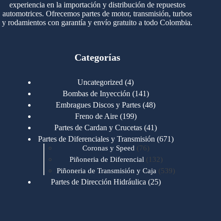
experiencia en la importación y distribución de repuestos
automotrices. Ofrecemos partes de motor, transmisión, turbos
y rodamientos con garantía y envío gratuito a todo Colombia.
Categorías
4
Uncategorized
4
productos
141
Bombas de Inyección
141
productos
48
Embragues Discos y Partes
48
productos
199
Freno de Aire
199
productos
41
Partes de Cardan y Crucetas
41
productos
671
Partes de Diferenciales y Transmisión
671
76
productos
Coronas y Speed
76
productos
132
Piñoneria de Diferencial
132
productos
539
Piñoneria de Transmisión y Caja
539
productos
25
Partes de Dirección Hidráulica
25
productos
1
Partes de Transmisión y Caja
1
producto
1346
Partes para Motor
1346
productos
123
Motores Caterpillar
123