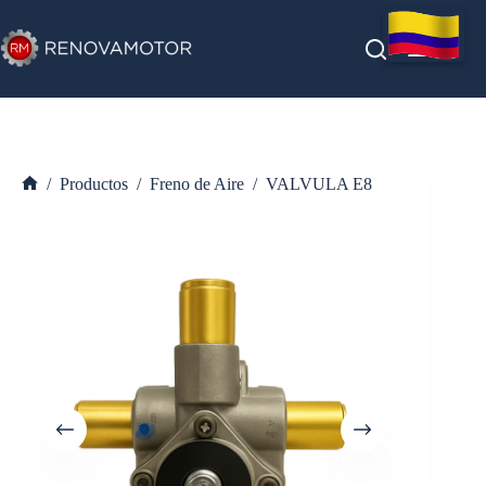
Saltar
al
contenido
/
Productos
/
Freno de Aire
/
VALVULA E8
Inicio