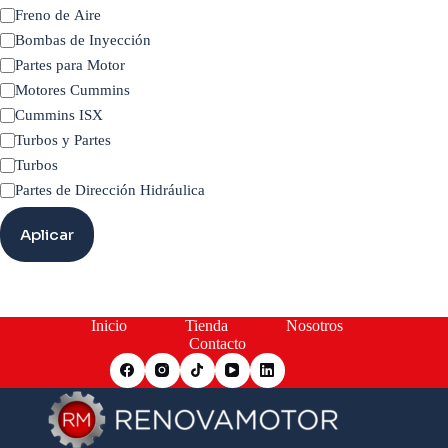
Categoría
Freno de Aire
Bombas de Inyección
Partes para Motor
Motores Cummins
Cummins ISX
Turbos y Partes
Turbos
Partes de Dirección Hidráulica
Aplicar
Inicio
Tienda
Nosotros
Contacto