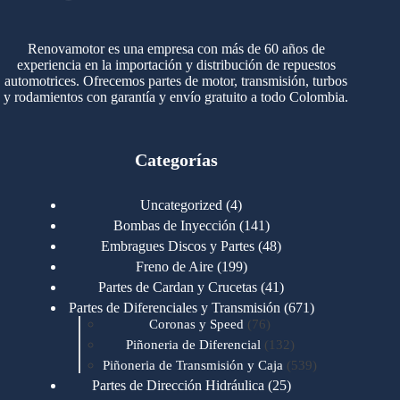
Renovamotor es una empresa con más de 60 años de
experiencia en la importación y distribución de repuestos
automotrices. Ofrecemos partes de motor, transmisión, turbos
y rodamientos con garantía y envío gratuito a todo Colombia.
Categorías
4
Uncategorized
4
productos
141
Bombas de Inyección
141
productos
48
Embragues Discos y Partes
48
productos
199
Freno de Aire
199
productos
41
Partes de Cardan y Crucetas
41
productos
671
Partes de Diferenciales y Transmisión
671
76
productos
Coronas y Speed
76
productos
132
Piñoneria de Diferencial
132
productos
539
Piñoneria de Transmisión y Caja
539
productos
25
Partes de Dirección Hidráulica
25