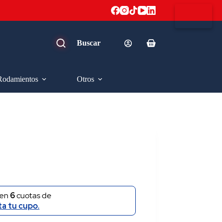
Carro
de
compra
Rodamientos
Otros
en
6
cuotas de
ta tu cupo.