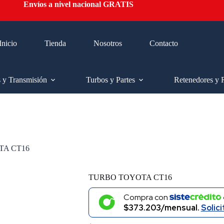
Envíos a nivel nacional GRATIS
Inicio
Tienda
Nosotros
Contacto
s y Transmisión
Turbos y Partes
Retenedores y 
TA CT16
TURBO TOYOTA CT16
Compra con
$373.203/mensual.
Solici