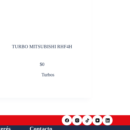
TURBO MITSUBISHI RHF4H
$
0
Turbos
terés
Contacto