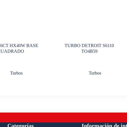
6CT HX40W BASE
TURBO DETROIT S6110
CUADRADO
TO4B59
Turbos
Turbos
Categorías
Información de in