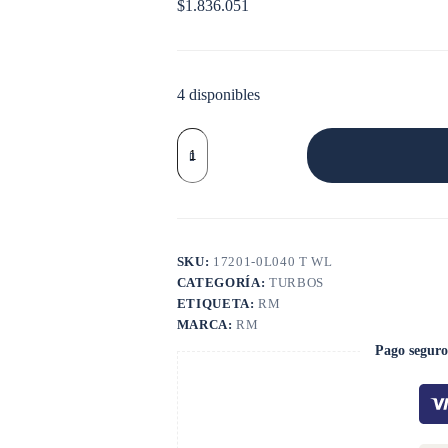
$
1.836.051
4 disponibles
TURBO
TOYOTA
CT16
cantidad
SKU:
17201-0L040 T WL
CATEGORÍA:
TURBOS
ETIQUETA:
RM
MARCA:
RM
Pago seguro