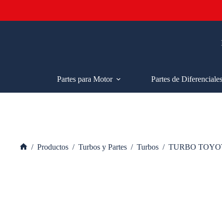
Saltar
al
contenido
Partes para Motor
Partes de Diferenciale
/
Productos
/
Turbos y Partes
/
Turbos
/
TURBO TOYO
Inicio