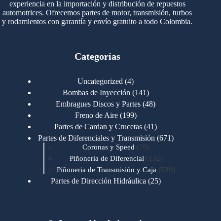
experiencia en la importación y distribución de repuestos
automotrices. Ofrecemos partes de motor, transmisión, turbos
y rodamientos con garantía y envío gratuito a todo Colombia.
Categorías
4
Uncategorized
4
productos
141
Bombas de Inyección
141
productos
48
Embragues Discos y Partes
48
productos
199
Freno de Aire
199
productos
41
Partes de Cardan y Crucetas
41
productos
671
Partes de Diferenciales y Transmisión
671
76
productos
Coronas y Speed
76
productos
132
Piñoneria de Diferencial
132
productos
539
Piñoneria de Transmisión y Caja
539
productos
25
Partes de Dirección Hidráulica
25
productos
1
Partes de Transmisión y Caja
1
producto
1346
Partes para Motor
1346
productos
123
Motores Caterpillar
123
productos