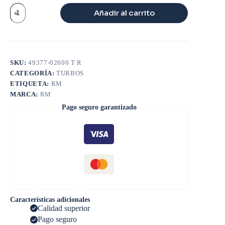
TURBO
Añadir al carrito
NISSAN
TD27
TD04L
cantidad
SKU:
49377-02600 T R
CATEGORÍA:
TURBOS
ETIQUETA:
RM
MARCA:
RM
Pago seguro garantizado
Características adicionales
Calidad superior
Pago seguro