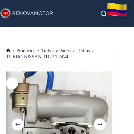
Saltar
al
contenido
/
Productos
/
Turbos y Partes
/
Turbos
/
Inicio
TURBO NISSAN TD27 TD04L