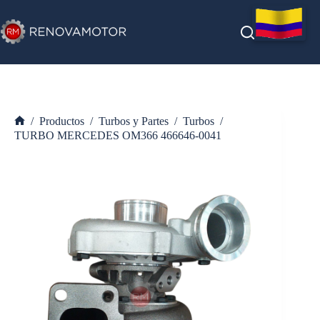
Saltar
al
contenido
/
Productos
/
Turbos y Partes
/
Turbos
/
Inicio
TURBO MERCEDES OM366 466646-0041