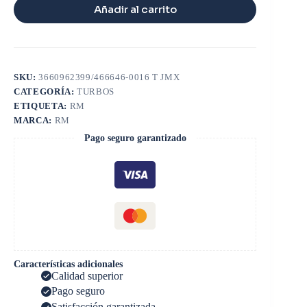
Añadir al carrito
SKU:
3660962399/466646-0016 T JMX
CATEGORÍA:
TURBOS
ETIQUETA:
RM
MARCA:
RM
Pago seguro garantizado
Características adicionales
Calidad superior
Pago seguro
Satisfacción garantizada