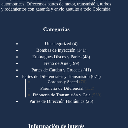
automotrices. Ofrecemos partes de motor, transmisión, turbos
y rodamientos con garantía y envío gratuito a todo Colombia.
Categorías
4
Uncategorized
4
productos
141
Bombas de Inyección
141
productos
48
Embragues Discos y Partes
48
productos
199
Freno de Aire
199
productos
41
Partes de Cardan y Crucetas
41
productos
671
Partes de Diferenciales y Transmisión
671
76
productos
Coronas y Speed
76
productos
132
Piñoneria de Diferencial
132
productos
539
Piñoneria de Transmisión y Caja
539
productos
25
Partes de Dirección Hidráulica
25
productos
1
Partes de Transmisión y Caja
1
producto
1346
Partes para Motor
1346
productos
123
Motores Caterpillar
123
productos
Información de interés
723
Motores Cummins
723