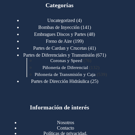
Categorías
4
Uncategorized
4
productos
141
Bombas de Inyección
141
productos
48
Embragues Discos y Partes
48
productos
199
Freno de Aire
199
productos
41
Partes de Cardan y Crucetas
41
productos
671
Partes de Diferenciales y Transmisión
671
76
productos
Coronas y Speed
76
productos
132
Piñoneria de Diferencial
132
productos
539
Piñoneria de Transmisión y Caja
539
productos
25
Partes de Dirección Hidráulica
25
productos
1
Partes de Transmisión y Caja
1
producto
1346
Partes para Motor
1346
productos
123
Motores Caterpillar
123
productos
Información de interés
723
Motores Cummins
723
productos
145
Cummins 4BT 6BT
145
productos
77
Cummins 6CT
77
Nosotros
productos
148
Cummins B/C 855
148
Contacto
productos
14
Cummins ISF
14
Políticas de privacidad.