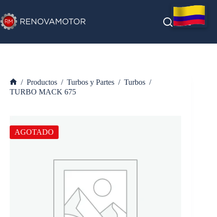
Saltar
al
contenido
/
Productos
/
Turbos y Partes
/
Turbos
/
Inicio
TURBO MACK 675
AGOTADO