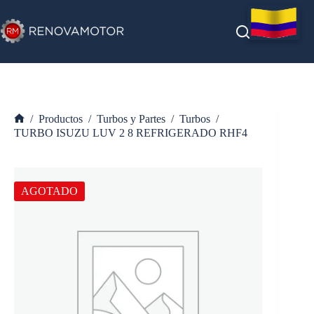
Saltar
al
contenido
/
Productos
/
Turbos y Partes
/
Turbos
/
Inicio
TURBO ISUZU LUV 2 8 REFRIGERADO RHF4
AGOTADO