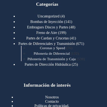
Categorías
4
Uncategorized
4
productos
141
Bombas de Inyección
141
productos
48
Embragues Discos y Partes
48
productos
199
Freno de Aire
199
productos
41
Partes de Cardan y Crucetas
41
productos
671
Partes de Diferenciales y Transmisión
671
76
productos
Coronas y Speed
76
productos
132
Piñoneria de Diferencial
132
productos
539
Piñoneria de Transmisión y Caja
539
productos
25
Partes de Dirección Hidráulica
25
productos
1
Partes de Transmisión y Caja
1
producto
1346
Partes para Motor
1346
productos
123
Motores Caterpillar
123
productos
Información de interés
723
Motores Cummins
723
productos
145
Cummins 4BT 6BT
145
productos
77
Cummins 6CT
77
Nosotros
productos
148
Cummins B/C 855
148
Contacto
productos
14
Cummins ISF
14
Políticas de privacidad.