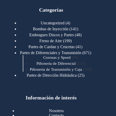
Categorías
4
Uncategorized
4
productos
141
Bombas de Inyección
141
productos
48
Embragues Discos y Partes
48
productos
199
Freno de Aire
199
productos
41
Partes de Cardan y Crucetas
41
productos
671
Partes de Diferenciales y Transmisión
671
76
productos
Coronas y Speed
76
productos
132
Piñoneria de Diferencial
132
productos
539
Piñoneria de Transmisión y Caja
539
productos
25
Partes de Dirección Hidráulica
25
productos
1
Partes de Transmisión y Caja
1
producto
1346
Partes para Motor
1346
productos
123
Motores Caterpillar
123
productos
Información de interés
723
Motores Cummins
723
productos
145
Cummins 4BT 6BT
145
productos
77
Cummins 6CT
77
Nosotros
productos
148
Cummins B/C 855
148
Contacto