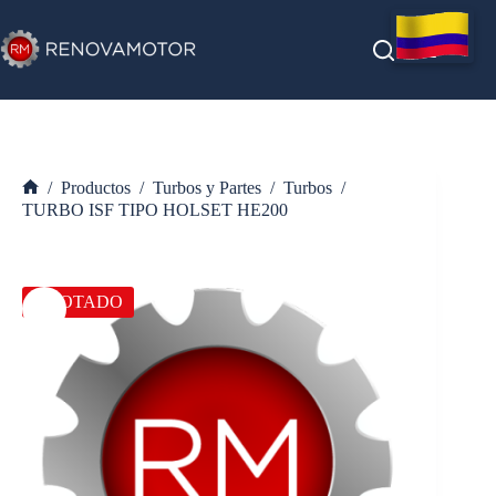
Saltar
al
contenido
/
Productos
/
Turbos y Partes
/
Turbos
/
Inicio
TURBO ISF TIPO HOLSET HE200
AGOTADO