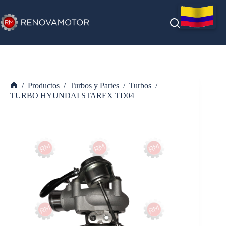
Saltar
al
contenido
/
Productos
/
Turbos y Partes
/
Turbos
/
Inicio
TURBO HYUNDAI STAREX TD04