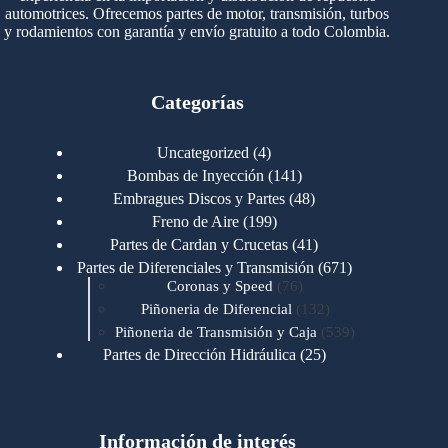
automotrices. Ofrecemos partes de motor, transmisión, turbos
y rodamientos con garantía y envío gratuito a todo Colombia.
Categorías
4
Uncategorized
4
productos
141
Bombas de Inyección
141
productos
48
Embragues Discos y Partes
48
productos
199
Freno de Aire
199
productos
41
Partes de Cardan y Crucetas
41
productos
671
Partes de Diferenciales y Transmisión
671
76
productos
Coronas y Speed
76
productos
132
Piñoneria de Diferencial
132
productos
539
Piñoneria de Transmisión y Caja
539
productos
25
Partes de Dirección Hidráulica
25
productos
1
Partes de Transmisión y Caja
1
producto
1346
Partes para Motor
1346
productos
123
Motores Caterpillar
123
productos
Información de interés
723
Motores Cummins
723