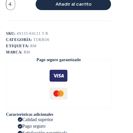
TURBO
Añadir al carrito
HYUNDAI
STAREX
TD04
cantidad
SKU:
49135-04121 T R
CATEGORÍA:
TURBOS
ETIQUETA:
RM
MARCA:
RM
Pago seguro garantizado
Características adicionales
Calidad superior
Pago seguro
Satisfacción garantizada