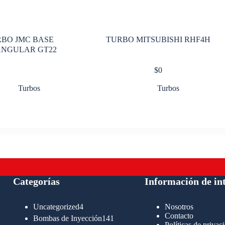
BO JMC BASE
TURBO MITSUBISHI RHF4H
ANGULAR GT22
$
0
Turbos
Turbos
Categorías
Información de in
4
Uncategorized
4
Nosotros
productos
Contacto
141
Bombas de Inyección
141
Políticas de privac