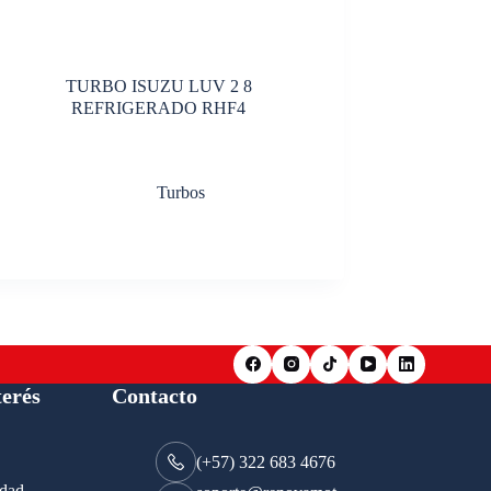
TURBO ISUZU LUV 2 8
REFRIGERADO RHF4
Turbos
terés
Contacto
(+57) 322 683 4676
idad.