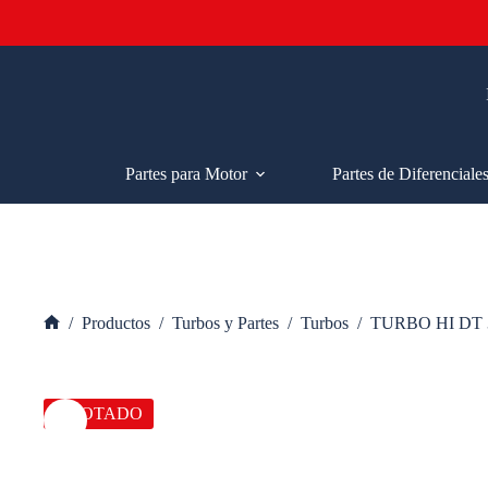
Saltar
al
contenido
Partes para Motor
Partes de Diferenciale
/
Productos
/
Turbos y Partes
/
Turbos
/
TURBO HI DT 
Inicio
AGOTADO