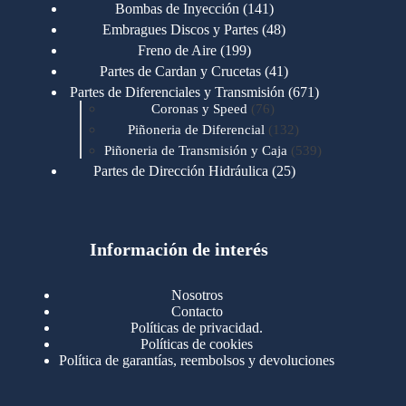
productos
141
Bombas de Inyección
141
productos
48
Embragues Discos y Partes
48
productos
199
Freno de Aire
199
productos
41
Partes de Cardan y Crucetas
41
productos
671
Partes de Diferenciales y Transmisión
671
76
productos
Coronas y Speed
76
productos
132
Piñoneria de Diferencial
132
productos
539
Piñoneria de Transmisión y Caja
539
productos
25
Partes de Dirección Hidráulica
25
productos
1
Partes de Transmisión y Caja
1
producto
1346
Partes para Motor
1346
productos
123
Motores Caterpillar
123
productos
Información de interés
723
Motores Cummins
723
productos
145
Cummins 4BT 6BT
145
productos
77
Cummins 6CT
77
Nosotros
productos
148
Cummins B/C 855
148
Contacto
productos
14
Cummins ISF
14
Políticas de privacidad.
productos
35
Cummins ISM
35
Políticas de cookies
productos
Política de garantías, reembolsos y devoluciones
100
Cummins ISX
100
productos
76
Motores Detroit
76
productos
170
Motores International
170