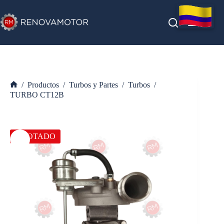
Saltar
al
contenido
/
Productos
/
Turbos y Partes
/
Turbos
/
Inicio
TURBO CT12B
AGOTADO