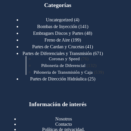
Categorías
4
Uncategorized
4
productos
141
Bombas de Inyección
141
productos
48
Embragues Discos y Partes
48
productos
199
Freno de Aire
199
productos
41
Partes de Cardan y Crucetas
41
productos
671
Partes de Diferenciales y Transmisión
671
76
productos
Coronas y Speed
76
productos
132
Piñoneria de Diferencial
132
productos
539
Piñoneria de Transmisión y Caja
539
productos
25
Partes de Dirección Hidráulica
25
productos
1
Partes de Transmisión y Caja
1
producto
1346
Partes para Motor
1346
productos
123
Motores Caterpillar
123
productos
Información de interés
723
Motores Cummins
723
productos
145
Cummins 4BT 6BT
145
productos
77
Cummins 6CT
77
Nosotros
productos
148
Cummins B/C 855
148
Contacto
productos
14
Cummins ISF
14
Políticas de privacidad.