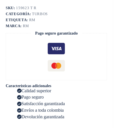
SKU:
159623 T R
CATEGORÍA:
TURBOS
ETIQUETA:
RM
MARCA:
RM
Pago seguro garantizado
Características adicionales
Calidad superior
Pago seguro
Satisfacción garantizada
Envíos a toda colombia
Devolución garantizada