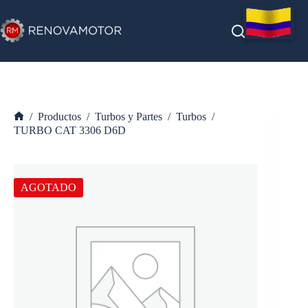
Saltar
al
contenido
/
Productos
/
Turbos y Partes
/
Turbos
/
Inicio
TURBO CAT 3306 D6D
AGOTADO