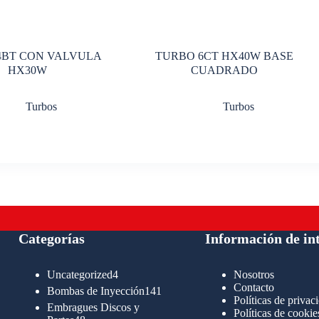
4BT CON VALVULA
TURBO 6CT HX40W BASE
HX30W
CUADRADO
Turbos
Turbos
Categorías
Información de in
4
Uncategorized
4
Nosotros
productos
Contacto
141
Bombas de Inyección
141
Políticas de privac
productos
Embragues Discos y
Políticas de cookie