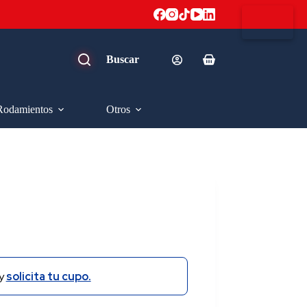
Carro
de
compra
Rodamientos
Otros
y
solicita tu cupo.