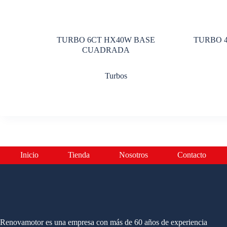
TURBO 6CT HX40W BASE
TURBO 
CUADRADA
Turbos
Inicio
Tienda
Nosotros
Contacto
Renovamotor es una empresa con más de 60 años de experiencia