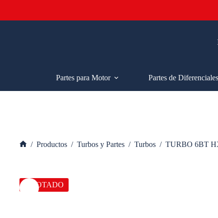
Saltar
al
contenido
Partes para Motor
Partes de Diferenciale
/
Productos
/
Turbos y Partes
/
Turbos
/
TURBO 6BT 
Inicio
AGOTADO