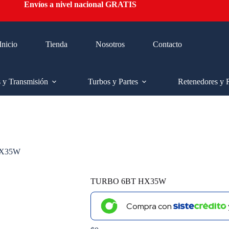
Envíos a nivel nacional GRATIS
Inicio
Tienda
Nosotros
Contacto
s y Transmisión
Turbos y Partes
Retenedores y 
HX35W
TURBO 6BT HX35W
Compra con