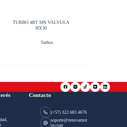
TURBO 4BT SIN VALVULA
HX30
Turbos
terés
Contacto
(+57) 322 683 4676
idad.
soporte@renovamot
s
or.com