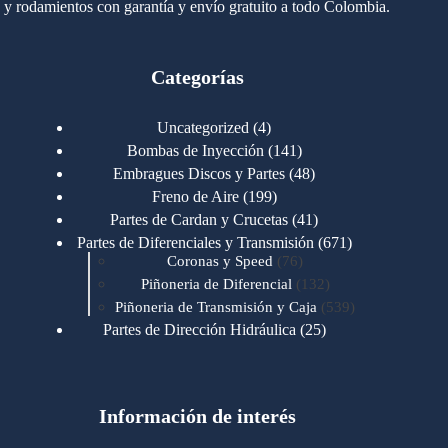
y rodamientos con garantía y envío gratuito a todo Colombia.
Categorías
4
Uncategorized
4
productos
141
Bombas de Inyección
141
productos
48
Embragues Discos y Partes
48
productos
199
Freno de Aire
199
productos
41
Partes de Cardan y Crucetas
41
productos
671
Partes de Diferenciales y Transmisión
671
76
productos
Coronas y Speed
76
productos
132
Piñoneria de Diferencial
132
productos
539
Piñoneria de Transmisión y Caja
539
productos
25
Partes de Dirección Hidráulica
25
productos
1
Partes de Transmisión y Caja
1
producto
1346
Partes para Motor
1346
productos
123
Motores Caterpillar
123
productos
Información de interés
723
Motores Cummins
723
productos
145
Cummins 4BT 6BT
145