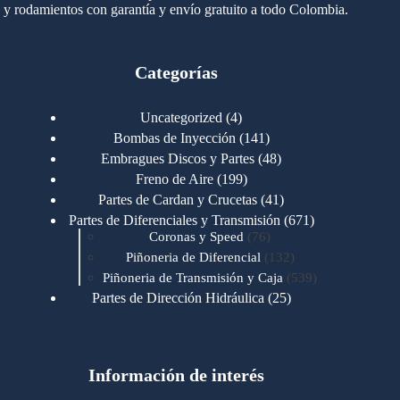
y rodamientos con garantía y envío gratuito a todo Colombia.
Categorías
4
Uncategorized
4
productos
141
Bombas de Inyección
141
productos
48
Embragues Discos y Partes
48
productos
199
Freno de Aire
199
productos
41
Partes de Cardan y Crucetas
41
productos
671
Partes de Diferenciales y Transmisión
671
76
productos
Coronas y Speed
76
productos
132
Piñoneria de Diferencial
132
productos
539
Piñoneria de Transmisión y Caja
539
productos
25
Partes de Dirección Hidráulica
25
productos
1
Partes de Transmisión y Caja
1
producto
1346
Partes para Motor
1346
productos
123
Motores Caterpillar
123
productos
Información de interés
723
Motores Cummins
723
productos
145
Cummins 4BT 6BT
145